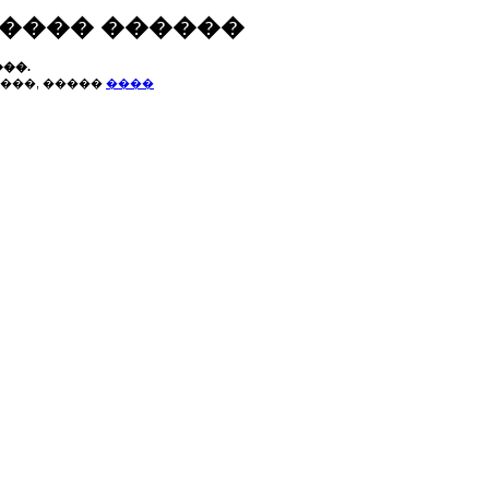
����� ������
��.
���, �����
����