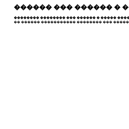
������ ��� ������ � 
�������� �������� ��� ������ � ����� ����
�� ������ ����������� �������� ��� �����