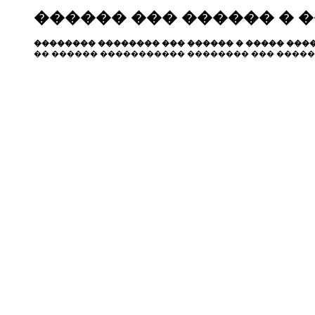
������ ��� ������ � 
�������� �������� ��� ������ � ����� ����
�� ������ ����������� �������� ��� �����