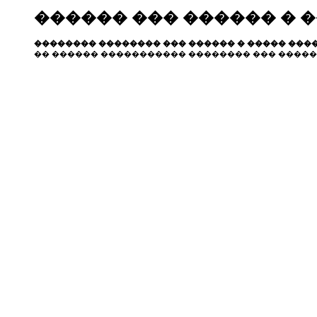
������ ��� ������ � 
�������� �������� ��� ������ � ����� ����
�� ������ ����������� �������� ��� �����