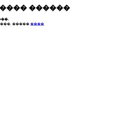
����� ������
��.
���, �����
����