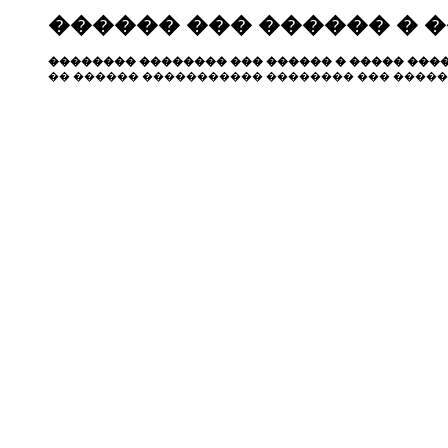
������ ��� ������ � 
�������� �������� ��� ������ � ����� ����
�� ������ ����������� �������� ��� �����