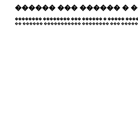
������ ��� ������ � 
�������� �������� ��� ������ � ����� ����
�� ������ ����������� �������� ��� �����