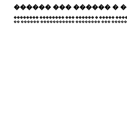
������ ��� ������ � 
�������� �������� ��� ������ � ����� ����
�� ������ ����������� �������� ��� �����