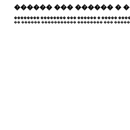
������ ��� ������ � 
�������� �������� ��� ������ � ����� ����
�� ������ ����������� �������� ��� �����