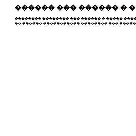
������ ��� ������ � 
�������� �������� ��� ������ � ����� ����
�� ������ ����������� �������� ��� �����