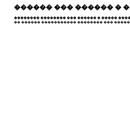
������ ��� ������ � 
�������� �������� ��� ������ � ����� ����
�� ������ ����������� �������� ��� �����