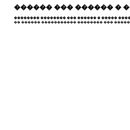
������ ��� ������ � 
�������� �������� ��� ������ � ����� ����
�� ������ ����������� �������� ��� �����