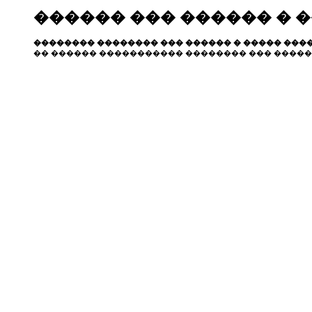
������ ��� ������ � 
�������� �������� ��� ������ � ����� ����
�� ������ ����������� �������� ��� �����