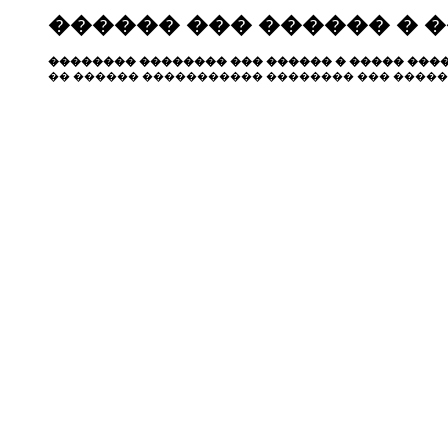
������ ��� ������ � 
�������� �������� ��� ������ � ����� ����
�� ������ ����������� �������� ��� �����