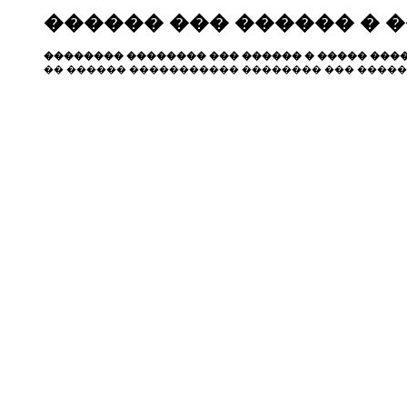
������ ��� ������ � 
�������� �������� ��� ������ � ����� ����
�� ������ ����������� �������� ��� �����