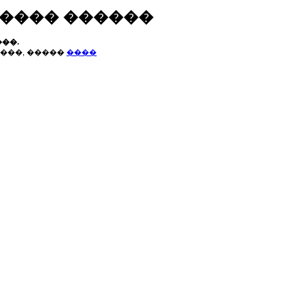
����� ������
��.
���, �����
����