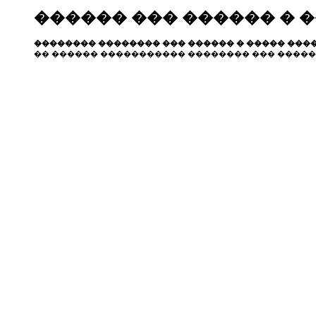
������ ��� ������ � 
�������� �������� ��� ������ � ����� ����
�� ������ ����������� �������� ��� �����