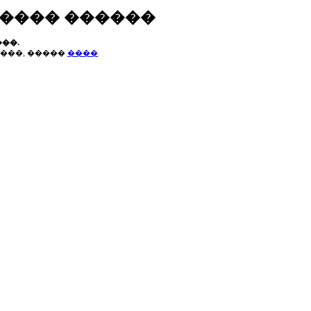
����� ������
��.
���, �����
����