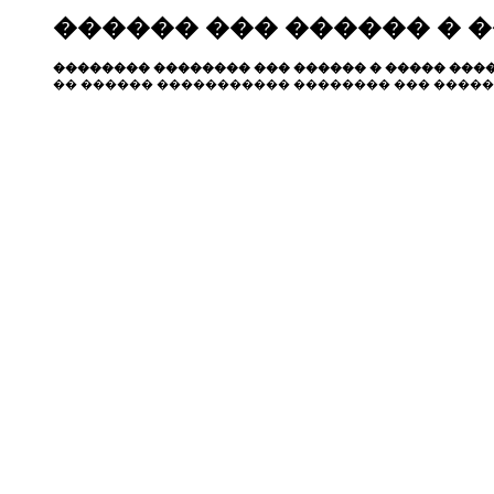
������ ��� ������ � 
�������� �������� ��� ������ � ����� ����
�� ������ ����������� �������� ��� �����