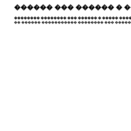
������ ��� ������ � 
�������� �������� ��� ������ � ����� ����
�� ������ ����������� �������� ��� �����