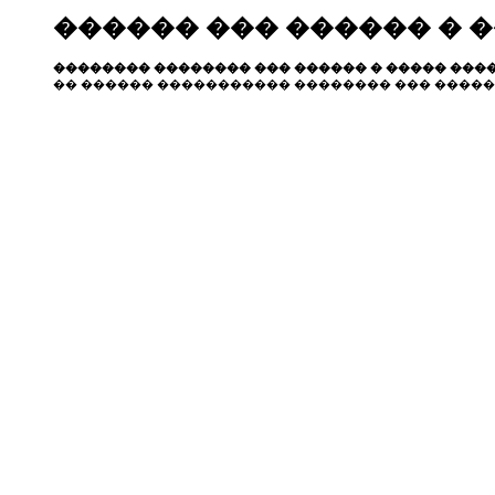
������ ��� ������ � 
�������� �������� ��� ������ � ����� ����
�� ������ ����������� �������� ��� �����