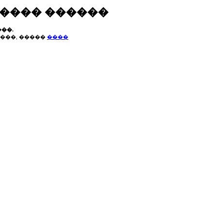
����� ������
��.
���, �����
����