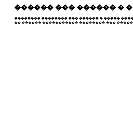
������ ��� ������ � 
�������� �������� ��� ������ � ����� ����
�� ������ ����������� �������� ��� �����