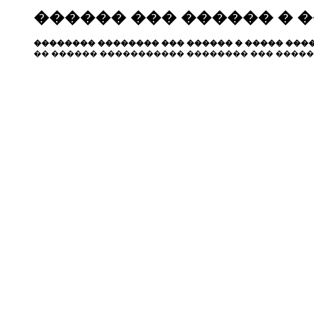
������ ��� ������ � 
�������� �������� ��� ������ � ����� ����
�� ������ ����������� �������� ��� �����