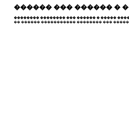
������ ��� ������ � 
�������� �������� ��� ������ � ����� ����
�� ������ ����������� �������� ��� �����