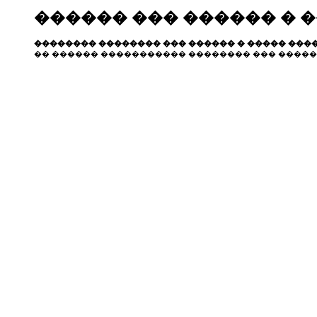
������ ��� ������ � 
�������� �������� ��� ������ � ����� ����
�� ������ ����������� �������� ��� �����