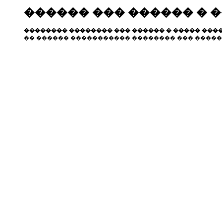
������ ��� ������ � 
�������� �������� ��� ������ � ����� ����
�� ������ ����������� �������� ��� �����