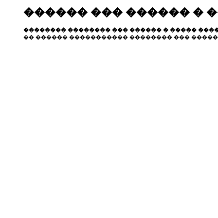
������ ��� ������ � 
�������� �������� ��� ������ � ����� ����
�� ������ ����������� �������� ��� �����