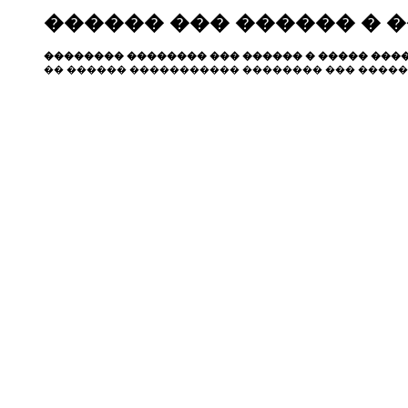
������ ��� ������ � 
�������� �������� ��� ������ � ����� ����
�� ������ ����������� �������� ��� �����