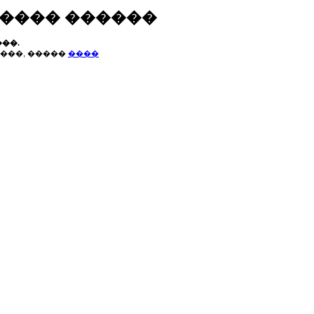
����� ������
��.
���, �����
����