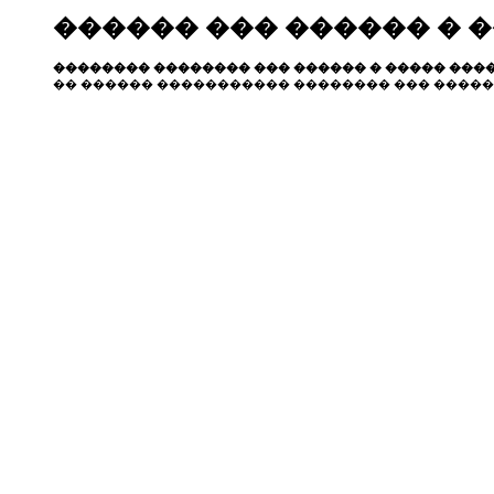
������ ��� ������ � 
�������� �������� ��� ������ � ����� ����
�� ������ ����������� �������� ��� �����