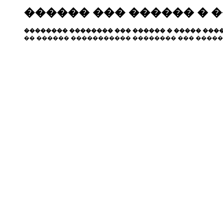
������ ��� ������ � 
�������� �������� ��� ������ � ����� ����
�� ������ ����������� �������� ��� �����