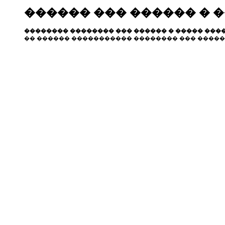
������ ��� ������ � 
�������� �������� ��� ������ � ����� ����
�� ������ ����������� �������� ��� �����