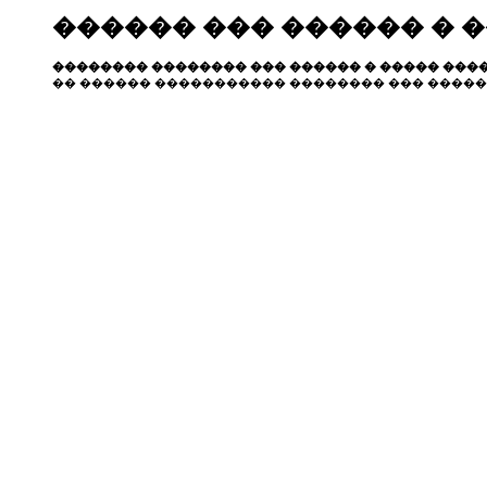
������ ��� ������ � 
�������� �������� ��� ������ � ����� ����
�� ������ ����������� �������� ��� �����