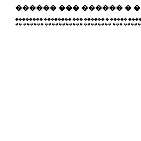
������ ��� ������ � 
�������� �������� ��� ������ � ����� ����
�� ������ ����������� �������� ��� �����