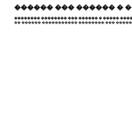
������ ��� ������ � 
�������� �������� ��� ������ � ����� ����
�� ������ ����������� �������� ��� �����