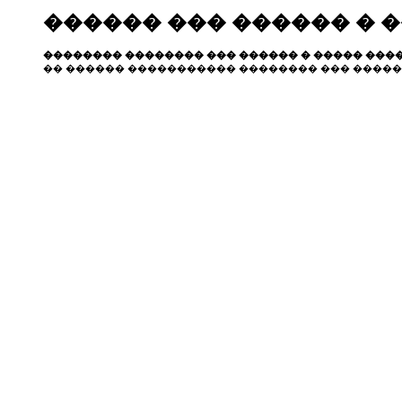
������ ��� ������ � 
�������� �������� ��� ������ � ����� ����
�� ������ ����������� �������� ��� �����