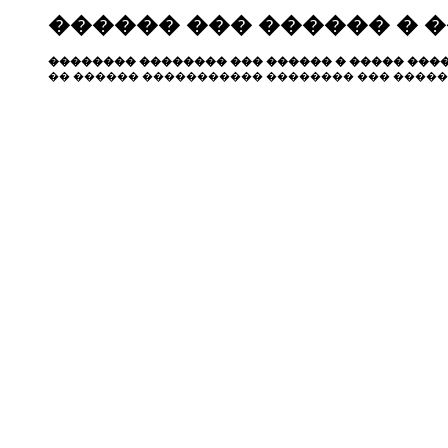
������ ��� ������ � 
�������� �������� ��� ������ � ����� ����
�� ������ ����������� �������� ��� �����