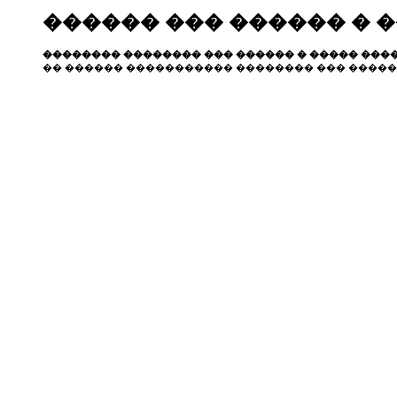
������ ��� ������ � 
�������� �������� ��� ������ � ����� ����
�� ������ ����������� �������� ��� �����