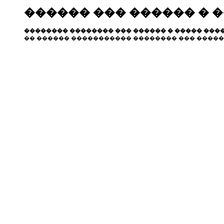
������ ��� ������ � 
�������� �������� ��� ������ � ����� ����
�� ������ ����������� �������� ��� �����