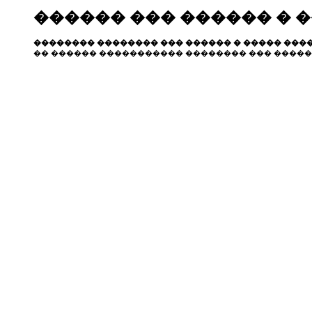
������ ��� ������ � 
�������� �������� ��� ������ � ����� ����
�� ������ ����������� �������� ��� �����