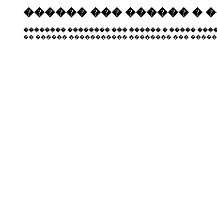
������ ��� ������ � 
�������� �������� ��� ������ � ����� ����
�� ������ ����������� �������� ��� �����