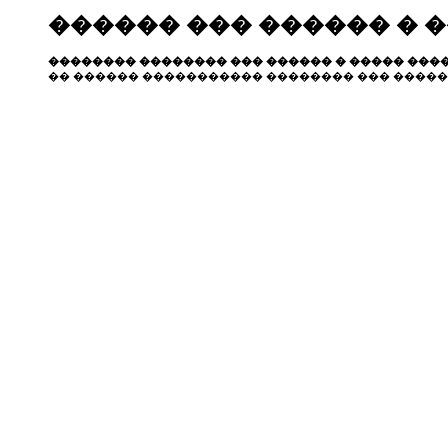
������ ��� ������ � 
�������� �������� ��� ������ � ����� ����
�� ������ ����������� �������� ��� �����