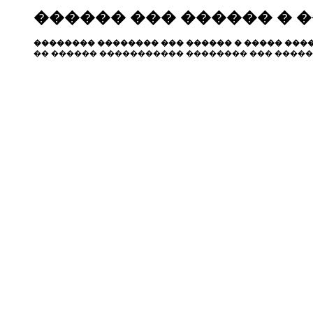
������ ��� ������ � 
�������� �������� ��� ������ � ����� ����
�� ������ ����������� �������� ��� �����