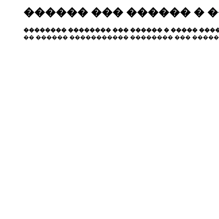
������ ��� ������ � 
�������� �������� ��� ������ � ����� ����
�� ������ ����������� �������� ��� �����