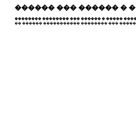
������ ��� ������ � 
�������� �������� ��� ������ � ����� ����
�� ������ ����������� �������� ��� �����