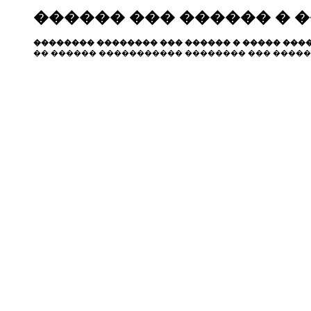
������ ��� ������ � 
�������� �������� ��� ������ � ����� ����
�� ������ ����������� �������� ��� �����