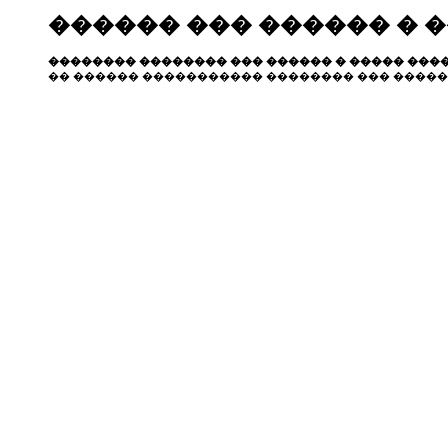
������ ��� ������ � 
�������� �������� ��� ������ � ����� ����
�� ������ ����������� �������� ��� �����