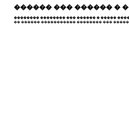
������ ��� ������ � 
�������� �������� ��� ������ � ����� ����
�� ������ ����������� �������� ��� �����