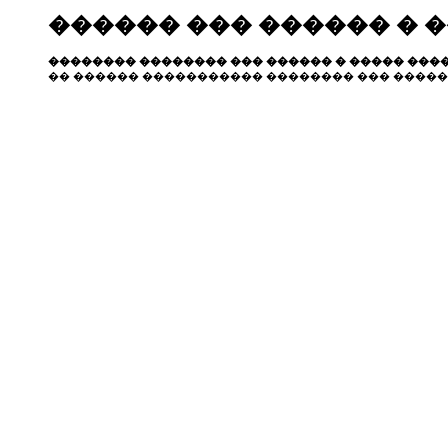
������ ��� ������ � 
�������� �������� ��� ������ � ����� ����
�� ������ ����������� �������� ��� �����