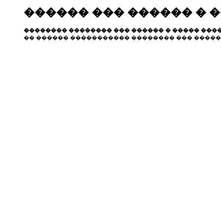
������ ��� ������ � 
�������� �������� ��� ������ � ����� ����
�� ������ ����������� �������� ��� �����