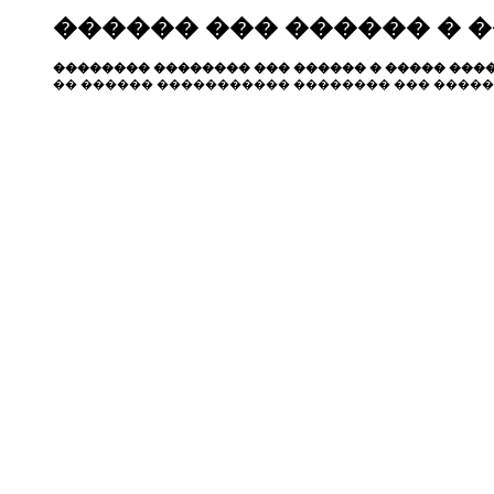
������ ��� ������ � 
�������� �������� ��� ������ � ����� ����
�� ������ ����������� �������� ��� �����