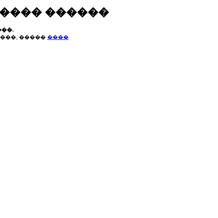
����� ������
��.
���, �����
����