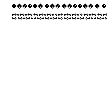
������ ��� ������ � 
�������� �������� ��� ������ � ����� ����
�� ������ ����������� �������� ��� �����