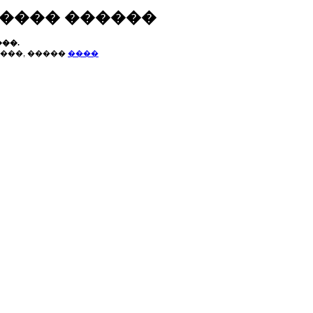
����� ������
��.
���, �����
����