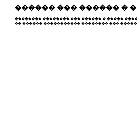
������ ��� ������ � 
�������� �������� ��� ������ � ����� ����
�� ������ ����������� �������� ��� �����