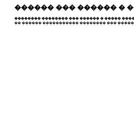
������ ��� ������ � 
�������� �������� ��� ������ � ����� ����
�� ������ ����������� �������� ��� �����