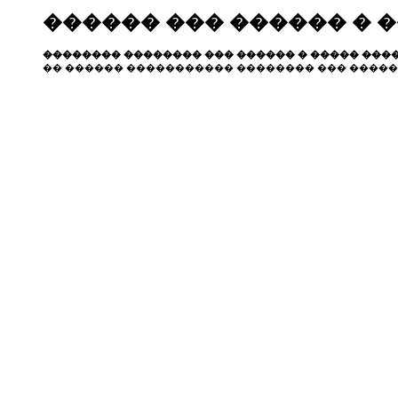
������ ��� ������ � 
�������� �������� ��� ������ � ����� ����
�� ������ ����������� �������� ��� �����